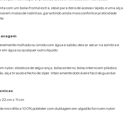
ta com um bolso frontal extra, ideal para itens de acesso rápido, e uma alça
ixe em malas de rodinhas, garantindo ainda mais conforto e praticidade
te.
 Lavagem
evemente molhado ou úmido com água e sabão, deixar secar na sombra e
m água ou qualquer outro líquido.
m nylon, elásticos de segurança, bolso externo, bolso interno em plástico
ão, alça tiracolo e fecho de zíper. Inteiramente dobrável e fácil de guardar.
cnicas
x 22 cm x 11 cm
de microfibra 100% poliéster com dublagem em algodão forro em nylon