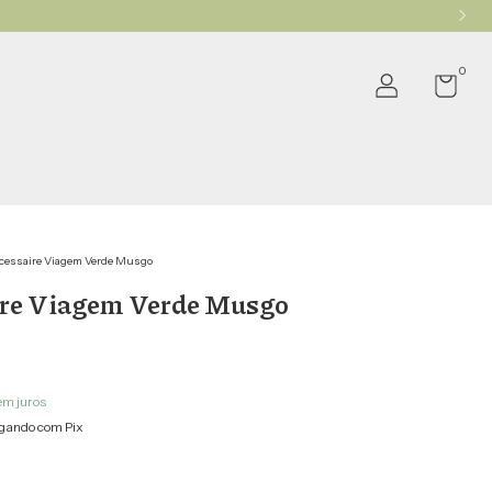
0
cessaire Viagem Verde Musgo
ire Viagem Verde Musgo
em juros
gando com Pix