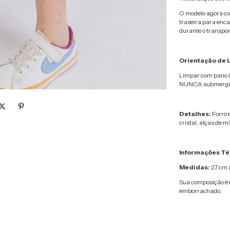
O modelo agora con
traseira para enca
durante o transpor
Orientação de
Limpar com pano l
NUNCA submergir e
Detalhes:
Forro e
cristal, alças de m
Informações Té
Medidas:
27 cm 
Sua composição é 
emborrachado.