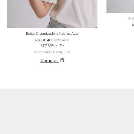
Mal
Bolsa Organizadora Xadrez Azul
R$308,40
R$514,00
R$292,98
com
Pix
3
x de
R$102,80
sem juros
Comprar