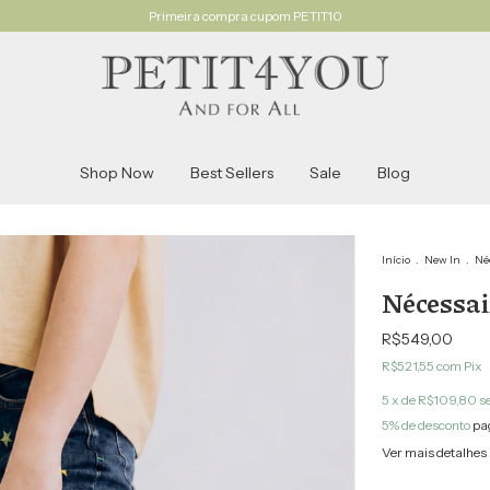
Primeira compra cupom PETIT10
Shop Now
Best Sellers
Sale
Blog
Início
.
New In
.
Né
Nécessa
R$549,00
R$521,55
com
Pix
5
x de
R$109,80
s
5% de desconto
pa
Ver mais detalhes