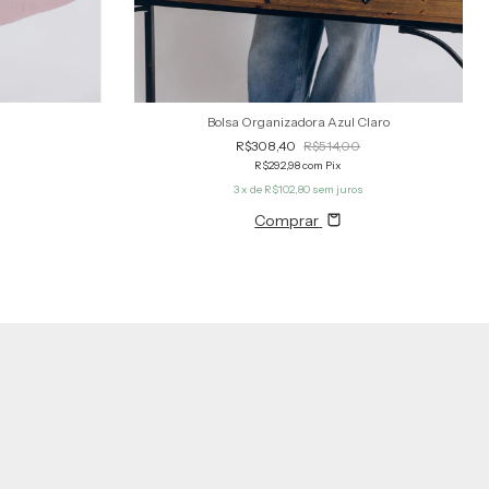
Bolsa Organizadora Azul Claro
R$308,40
R$514,00
R$292,98
com
Pix
s
3
x de
R$102,80
sem juros
Comprar