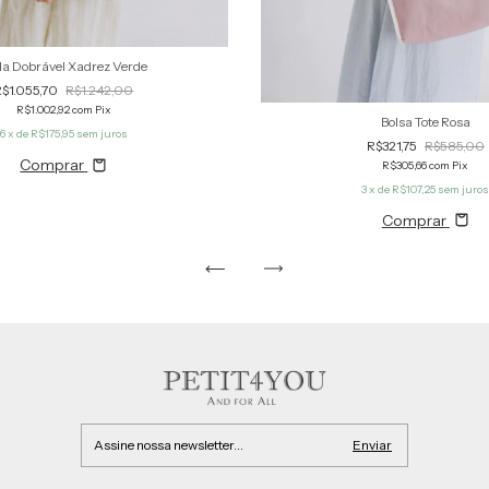
a Dobrável Xadrez Verde
R$1.055,70
R$1.242,00
R$1.002,92
com
Pix
Bolsa Tote Rosa
6
x de
R$175,95
sem juros
R$321,75
R$585,00
Comprar
R$305,66
com
Pix
3
x de
R$107,25
sem juro
Comprar