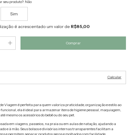
r seu produto?:
Não
Sim
lização é acrescentado um valor de
R$85,00
Alterar CEP
EP:
Calcular
e Viagem é perfeita para quem valoriza praticidade, organização e estilo ao
 funcional, ela é ideal para armazenar itens de higiene pessoal, maquiagem,
té mesmo os acessórios do bebê ou do seu pet.
 usada em viagens, passeios, na praia ou em aulas de natação, ajudando a
do e à mão. Seus bolsos e divisórias internas transparentes facilitam a
tens e permitem separar produtos secos e molhados com facilidade.