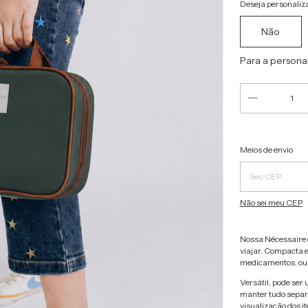
Deseja personaliza
Não
Para a persona
Entregas para o C
Meios de envio
Não sei meu CEP
Nossa Nécessaire d
viajar. Compacta e
medicamentos, ou a
Versátil, pode ser
manter tudo separa
visualização dos i