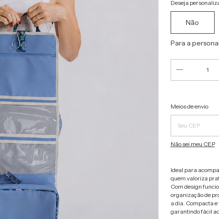
Deseja personaliza
Não
Para a persona
Entregas para o C
Meios de envio
Não sei meu CEP
Ideal para acompan
quem valoriza prati
Com design funcion
organização de pro
a dia. Compacta e 
garantindo fácil ac