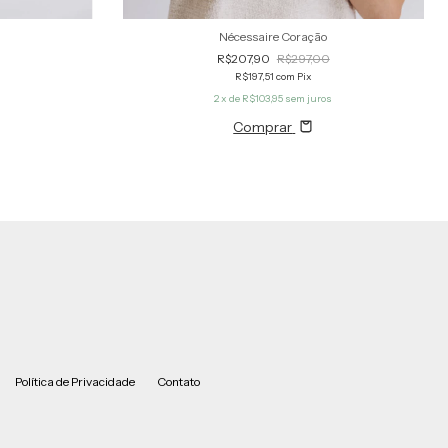
Nécessaire Coração
R$207,90
R$297,00
R$197,51
com
Pix
s
2
x de
R$103,95
sem juros
Comprar
Política de Privacidade
Contato