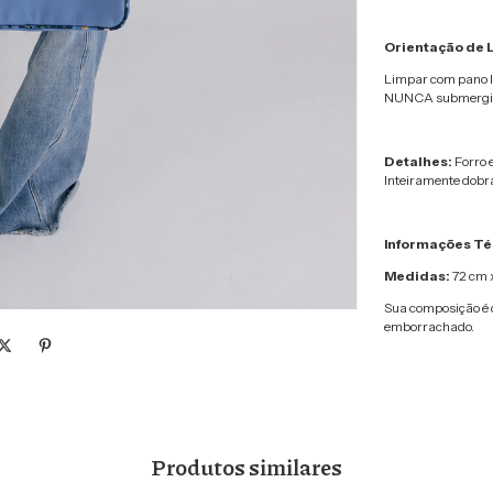
Orientação de
Limpar com pano l
NUNCA submergir e
Detalhes:
Forro e
Inteiramente dobrá
Informações Té
Medidas:
72 cm 
Sua composição é 
emborrachado.
Produtos similares