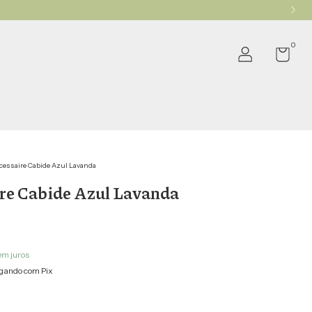
0
cessaire Cabide Azul Lavanda
re Cabide Azul Lavanda
em juros
gando com Pix