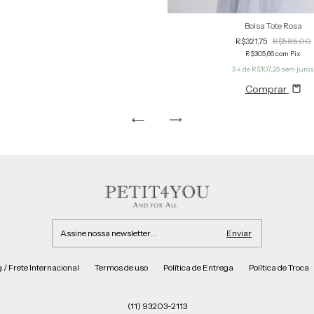
Bolsa Tote Rosa
R$321,75
R$585,00
R$305,66
com
Pix
3
x de
R$107,25
sem juro
Comprar
 / Frete Internacional
Termos de uso
Política de Entrega
Política de Troca
(11) 93203-2113