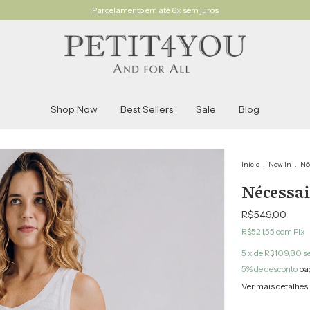
Parcelamento em até 6x sem juros
Shop Now
Best Sellers
Sale
Blog
Início
.
New In
.
Né
Nécessai
R$549,00
R$521,55
com
Pix
5
x de
R$109,80
s
5% de desconto
pa
Ver mais detalhes