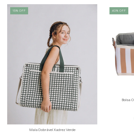
15
%
OFF
40
%
OFF
Bolsa 
Mala Dobrável Xadrez Verde