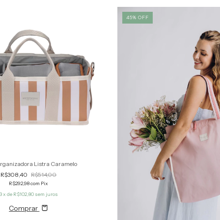
45
%
OFF
Organizadora Listra Caramelo
R$308,40
R$514,00
R$292,98
com
Pix
3
x de
R$102,80
sem juros
Comprar