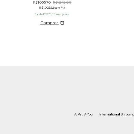
R$1.055,70
R$1.242,00
R$1.002,92
com
Pix
6
x de
R$175,95
sem juros
Comprar
A Petit4You
International Shipping