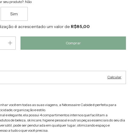
r seu produto?:
Não
Sim
lização é acrescentado um valor de
R$85,00
Alterar CEP
EP:
Calcular
har você em todas as suas viagens, a Nécessaire Cabide é perfeita para
cidade, organização e estilo.
al e elegante, ela possui 4 compartimentos internos que facilitam a
dutos de beleza, skincare, higiene pessoal e outras peças essenciais do seu dia
versátil, pode ser pendurada em qualquer lugar, otimizando espaço e
esso a tudo o que você precisa.