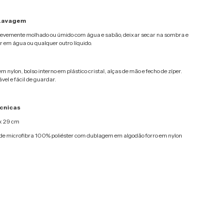
 Lavagem
evemente molhado ou úmido com água e sabão, deixar secar na sombra e
m água ou qualquer outro líquido.
m nylon, bolso interno em plástico cristal, alças de mão e fecho de zíper.
vel e fácil de guardar.
cnicas
x 29 cm
de microfibra 100% poliéster com dublagem em algodão forro em nylon