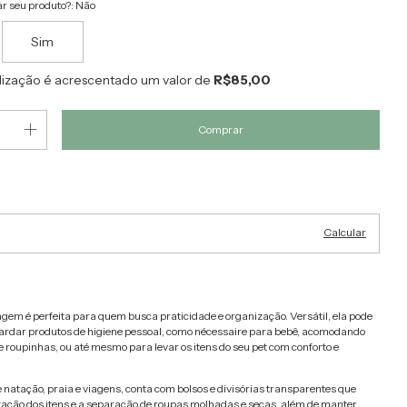
r seu produto?:
Não
Sim
lização é acrescentado um valor de
R$85,00
Alterar CEP
EP:
Calcular
gem é perfeita para quem busca praticidade e organização. Versátil, ela pode
ardar produtos de higiene pessoal, como nécessaire para bebê, acomodando
 e roupinhas, ou até mesmo para levar os itens do seu pet com conforto e
e natação, praia e viagens, conta com bolsos e divisórias transparentes que
ização dos itens e a separação de roupas molhadas e secas, além de manter