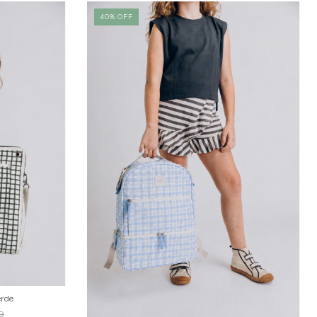
40
%
OFF
erde
0