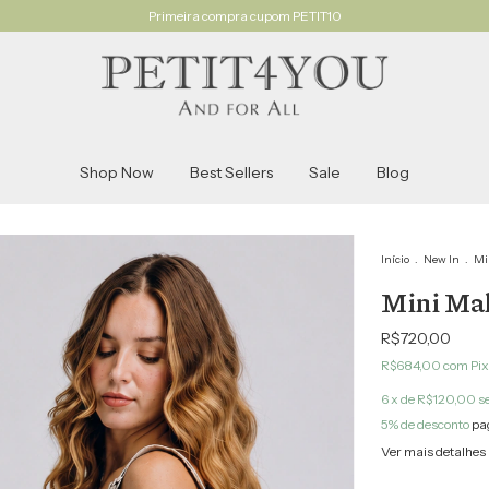
Primeira compra cupom PETIT10
Shop Now
Best Sellers
Sale
Blog
Início
.
New In
.
Mi
Mini Mal
R$720,00
R$684,00
com
Pix
6
x de
R$120,00
s
5% de desconto
pa
Ver mais detalhes