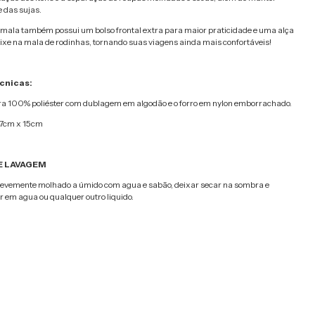
 das sujas.
 mala também possui um bolso frontal extra para maior praticidade e uma alça
ixe na mala de rodinhas, tornando suas viagens ainda mais confortáveis!
cnicas:
bra 100% poliéster com dublagem em algodão e o forro em nylon emborrachado.
37cm x 15cm
E LAVAGEM
evemente molhado a úmido com agua e sabão, deixar secar na sombra e
m agua ou qualquer outro liquido.