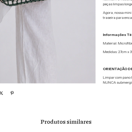
peças limpas longe
Agora, nossa mini
traseira para enca
Informações Té
Material: Microfi
Medidas: 27cm x 
ORIENTAÇÃO D
Limpar com pano l
NUNCA submergir e
Produtos similares