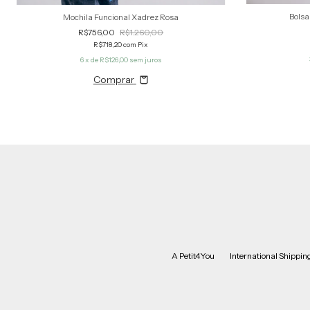
Bolsa
Mochila Funcional Xadrez Rosa
R$756,00
R$1.260,00
R$718,20
com
Pix
6
x de
R$126,00
sem juros
Comprar
A Petit4You
International Shipping