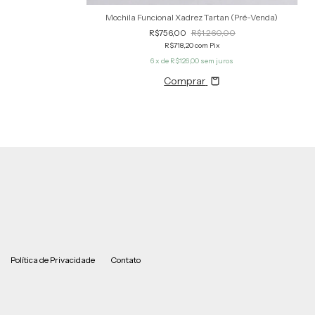
Mochila Funcional Xadrez Tartan (Pré-Venda)
s
R$756,00
R$1.260,00
R$718,20
com
Pix
6
x de
R$126,00
sem juros
Comprar
Política de Privacidade
Contato