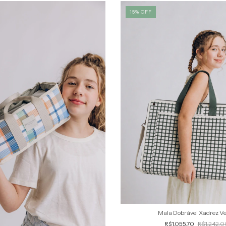
15
%
OFF
Mala Dobrável Xadrez V
R$1.055,70
R$1.242,0