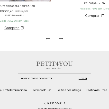
R$1.002,92
com
Pix
 Organizadora Xadrez Azul
6
x de
R$175,95
sem juro
R$308,40
R$514,00
Comprar
R$292,98
com
Pix
3
x de
R$102,80
sem juros
Comprar
 / Frete Internacional
Termos de uso
Política de Entrega
Política de Troca
(11) 93203-2113
contato@petit4you.com.br