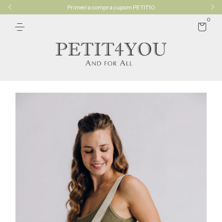
Primeira compra cupom PETIT10
0