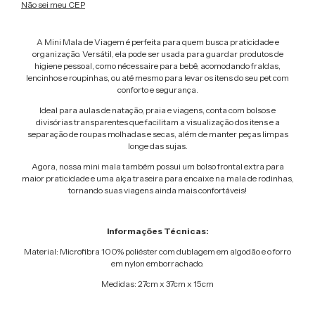
Não sei meu CEP
A Mini Mala de Viagem é perfeita para quem busca praticidade e
organização. Versátil, ela pode ser usada para guardar produtos de
higiene pessoal, como nécessaire para bebê, acomodando fraldas,
lencinhos e roupinhas, ou até mesmo para levar os itens do seu pet com
conforto e segurança.
Ideal para aulas de natação, praia e viagens, conta com bolsos e
divisórias transparentes que facilitam a visualização dos itens e a
separação de roupas molhadas e secas, além de manter peças limpas
longe das sujas.
Agora, nossa mini mala também possui um bolso frontal extra para
maior praticidade e uma alça traseira para encaixe na mala de rodinhas,
tornando suas viagens ainda mais confortáveis!
Informações Técnicas:
Material: Microfibra 100% poliéster com dublagem em algodão e o forro
em nylon emborrachado.
Medidas: 27cm x 37cm x 15cm