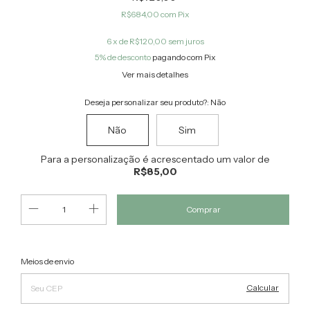
R$684,00
com
Pix
6
x de
R$120,00
sem juros
5% de desconto
pagando com Pix
Ver mais detalhes
Deseja personalizar seu produto?:
Não
Não
Sim
Para a personalização é acrescentado um valor de
R$85,00
Alterar CEP
Entregas para o CEP:
Meios de envio
Calcular