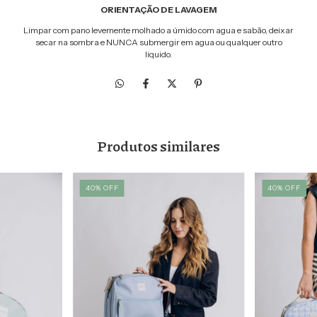
ORIENTAÇÃO DE LAVAGEM
Limpar com pano levemente molhado a úmido com agua e sabão, deixar
secar na sombra e NUNCA submergir em agua ou qualquer outro
liquido.
Produtos similares
40
%
OFF
40
%
OFF