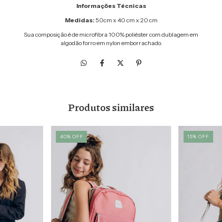
Informações Técnicas
Medidas:
50cm x 40 cm x 20 cm
Sua composição é de microfibra 100% poliéster com dublagem em
algodão forro em nylon emborrachado.
Produtos similares
40
%
OFF
15
%
OFF