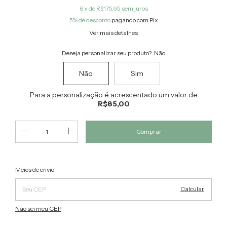
6
x de
R$175,95
sem juros
5% de desconto
pagando com Pix
Ver mais detalhes
Deseja personalizar seu produto?:
Não
Não
Sim
Para a personalização é acrescentado um valor de
R$85,00
Alterar CEP
Entregas para o CEP:
Meios de envio
Calcular
Não sei meu CEP