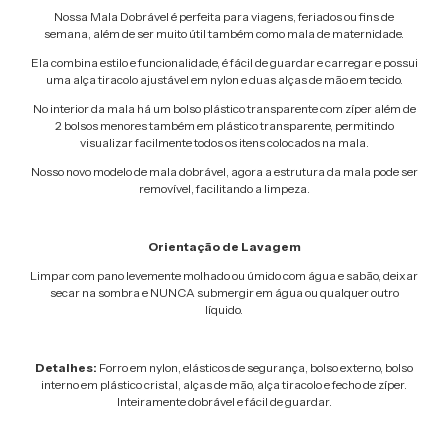
Nossa Mala Dobrável é perfeita para viagens, feriados ou fins de
semana, além de ser muito útil também como mala de maternidade.
Ela combina estilo e funcionalidade, é fácil de guardar e carregar e possui
uma alça tiracolo ajustável em nylon e duas alças de mão em tecido.
No interior da mala há um bolso plástico transparente com zíper além de
2 bolsos menores também em plástico transparente, permitindo
visualizar facilmente todos os itens colocados na mala.
Nosso novo modelo de mala dobrável, agora a estrutura da mala pode ser
removível, facilitando a limpeza.
Orientação de Lavagem
Limpar com pano levemente molhado ou úmido com água e sabão, deixar
secar na sombra e NUNCA submergir em água ou qualquer outro
líquido.
Detalhes:
Forro em nylon, elásticos de segurança, bolso externo, bolso
interno em plástico cristal, alças de mão, alça tiracolo e fecho de zíper.
Inteiramente dobrável e fácil de guardar.