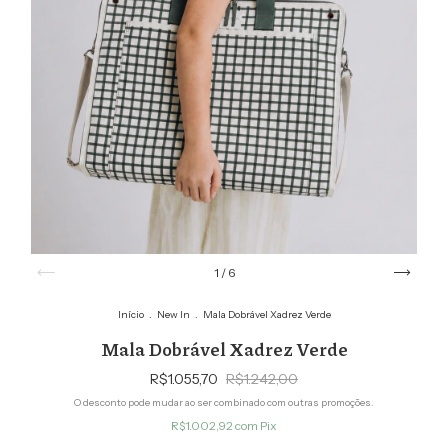
1
/
6
Início
.
New In
.
Mala Dobrável Xadrez Verde
Mala Dobrável Xadrez Verde
R$1.055,70
R$1.242,00
O desconto pode mudar ao ser combinado com outras promoções.
R$1.002,92
com
Pix