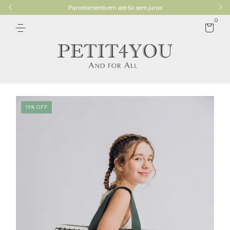
Parcelamento em até 6x sem juros
0
15
%
OFF