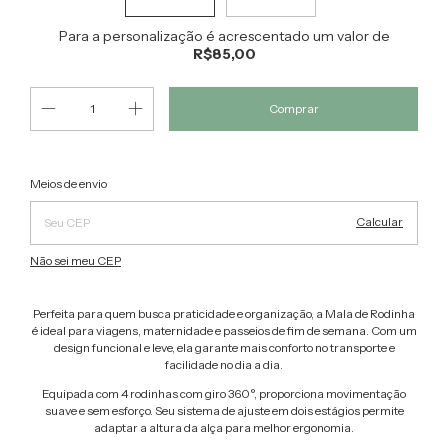
Para a personalização é acrescentado um valor de
R$85,00
Alterar CEP
Entregas para o CEP:
Meios de envio
Calcular
Não sei meu CEP
Perfeita para quem busca praticidade e organização, a Mala de Rodinha
é ideal para viagens, maternidade e passeios de fim de semana. Com um
design funcional e leve, ela garante mais conforto no transporte e
facilidade no dia a dia.
Equipada com 4 rodinhas com giro 360°, proporciona movimentação
suave e sem esforço. Seu sistema de ajuste em dois estágios permite
adaptar a altura da alça para melhor ergonomia.