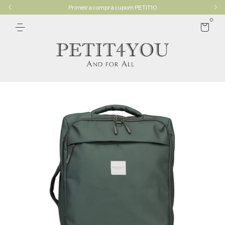
Primeira compra cupom PETIT10
0