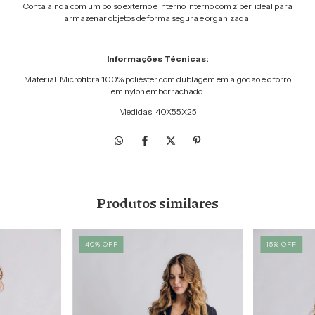
Conta ainda com um bolso externo e interno interno com zíper, ideal para
armazenar objetos de forma segura e organizada.
Informações Técnicas:
Material: Microfibra 100% poliéster com dublagem em algodão e o forro
em nylon emborrachado.
Medidas: 40X55X25
Produtos similares
40
%
OFF
15
%
OFF