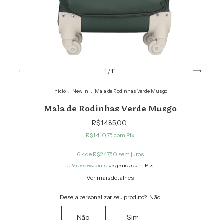
1
/
11
Início
.
New In
.
Mala de Rodinhas Verde Musgo
Mala de Rodinhas Verde Musgo
R$1.485,00
R$1.410,75
com
Pix
6
x de
R$247,50
sem juros
5% de desconto
pagando com Pix
Ver mais detalhes
Deseja personalizar seu produto?:
Não
Não
Sim