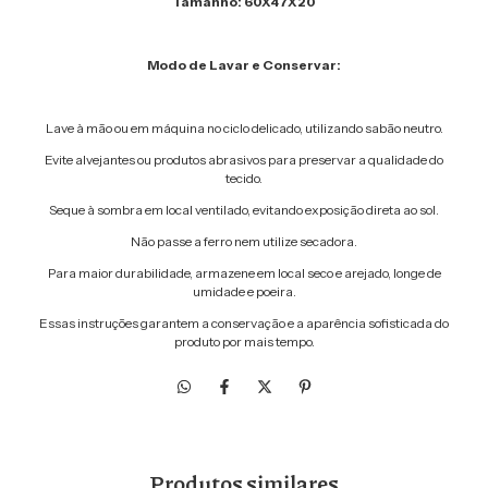
Tamanho: 60X47X20
Modo de Lavar e Conservar:
Lave à mão ou em máquina no ciclo delicado, utilizando sabão neutro.
Evite alvejantes ou produtos abrasivos para preservar a qualidade do
tecido.
Seque à sombra em local ventilado, evitando exposição direta ao sol.
Não passe a ferro nem utilize secadora.
Para maior durabilidade, armazene em local seco e arejado, longe de
umidade e poeira.
Essas instruções garantem a conservação e a aparência sofisticada do
produto por mais tempo.
Produtos similares