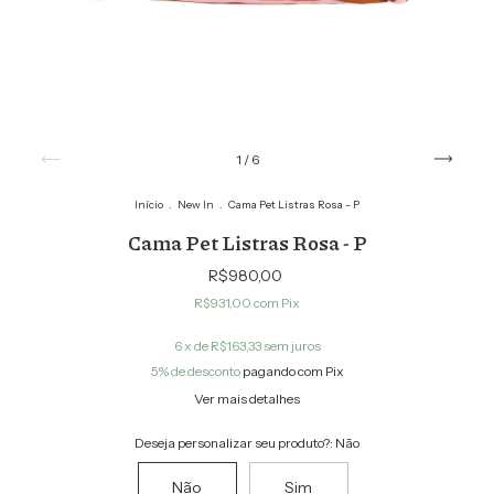
1
/
6
Início
.
New In
.
Cama Pet Listras Rosa - P
Cama Pet Listras Rosa - P
R$980,00
R$931,00
com
Pix
6
x de
R$163,33
sem juros
5% de desconto
pagando com Pix
Ver mais detalhes
Deseja personalizar seu produto?:
Não
Não
Sim