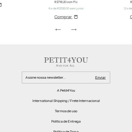
R
R$718,20
com
Pix
2
x d
6
x de
R$126,00
sem juros
Comprar
A Petit4You
International Shipping / Frete Internacional
Termos de uso
Política de Entrega
Política de Troca