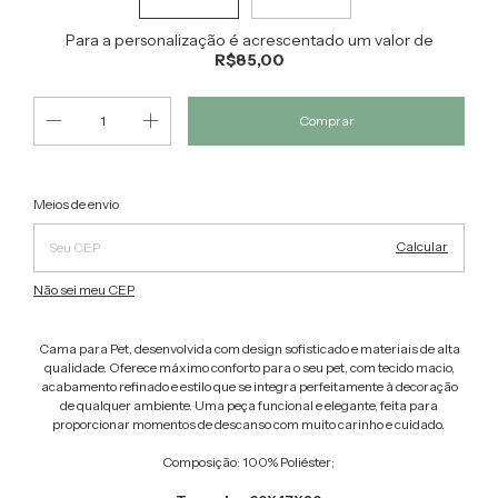
Para a personalização é acrescentado um valor de
R$85,00
Alterar CEP
Entregas para o CEP:
Meios de envio
Calcular
Não sei meu CEP
Cama para Pet, desenvolvida com design sofisticado e materiais de alta
qualidade. Oferece máximo conforto para o seu pet, com tecido macio,
acabamento refinado e estilo que se integra perfeitamente à decoração
de qualquer ambiente. Uma peça funcional e elegante, feita para
proporcionar momentos de descanso com muito carinho e cuidado.
Composição: 100% Poliéster;