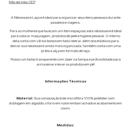
Não sei meu CEP
A Nécessaire Laço e é ideal para organizar seus itens pessoais durante
passeios e viagens.
Para as mulheres que buscam um item espaçoso, esta nécessaire é ideal
para colocar maquiagem, produtos de pele e higiene pessoal. O interno
dela conta com vários bolsos em toda lateral, além dos elásticos para
deixar sua necessaire ainda mais organizada, também conta com uma
prática alça em formato de laço.
Possui um bolso transparente com zíper na tampa e profundidade para
armazenar e levar os produtos em pé!
Informações Técnicas
Material:
Sua composição é de microfibra 100% poliéster com
dublagem em algodão, o forro em nylon emborrachado e acabamento em
couro.
Medidas: