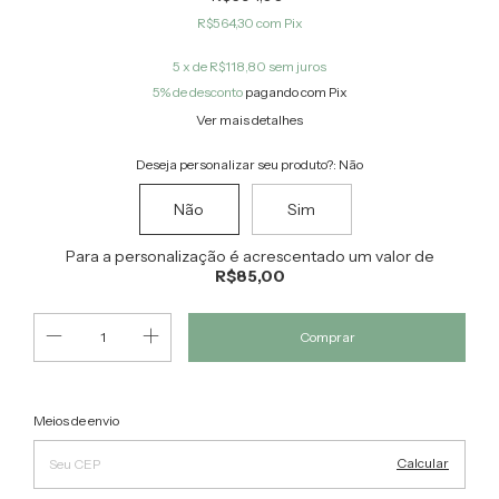
R$564,30
com
Pix
5
x de
R$118,80
sem juros
5% de desconto
pagando com Pix
Ver mais detalhes
Deseja personalizar seu produto?:
Não
Não
Sim
Para a personalização é acrescentado um valor de
R$85,00
Alterar CEP
Entregas para o CEP:
Meios de envio
Calcular