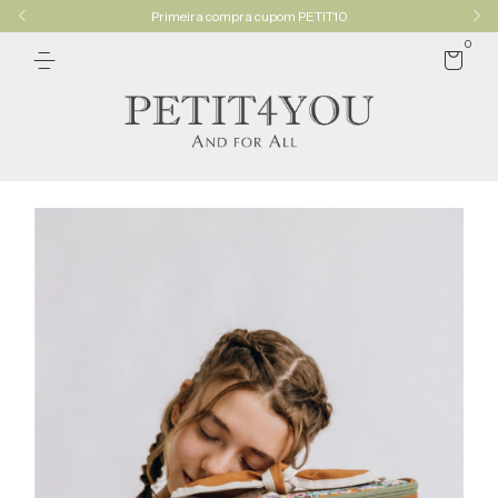
Primeira compra cupom PETIT10
0