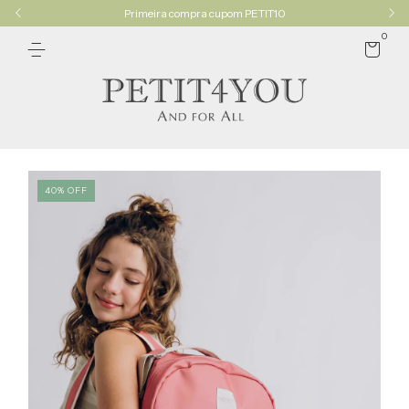
Primeira compra cupom PETIT10
0
40
%
OFF