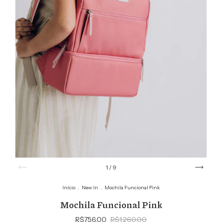
1
/
9
Início
.
New In
.
Mochila Funcional Pink
Mochila Funcional Pink
R$756,00
R$1.260,00