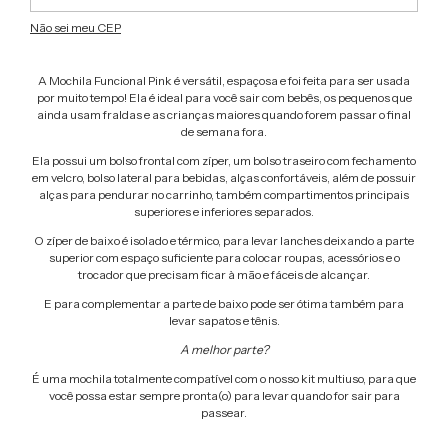
Não sei meu CEP
A Mochila Funcional Pink é versátil, espaçosa e foi feita para ser usada
por muito tempo! Ela é ideal para você sair com bebês, os pequenos que
ainda usam fraldas e as crianças maiores quando forem passar o final
de semana fora.
Ela possui um bolso frontal com zíper, um bolso traseiro com fechamento
em velcro, bolso lateral para bebidas, alças confortáveis, além de possuir
alças para pendurar no carrinho, também compartimentos principais
superiores e inferiores separados.
O zíper de baixo é isolado e térmico, para levar lanches deixando a parte
superior com espaço suficiente para colocar roupas, acessórios e o
trocador que precisam ficar à mão e fáceis de alcançar.
E para complementar a parte de baixo pode ser ótima também para
levar sapatos e tênis.
A melhor parte?
É uma mochila totalmente compatível com o nosso kit multiuso, para que
você possa estar sempre pronta(o) para levar quando for sair para
passear.