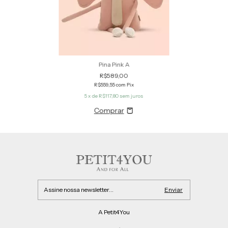
Pina Pink A
R$589,00
R$559,55
com
Pix
5
x de
R$117,80
sem juros
A Petit4You