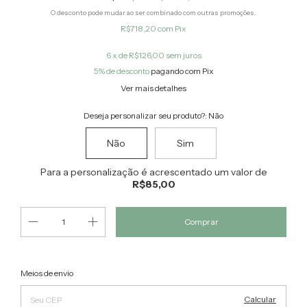
O desconto pode mudar ao ser combinado com outras promoções.
R$718,20
com
Pix
6
x de
R$126,00
sem juros
5% de desconto
pagando com Pix
Ver mais detalhes
Deseja personalizar seu produto?:
Não
Não
Sim
Para a personalização é acrescentado um valor de
R$85,00
Alterar CEP
Entregas para o CEP:
Meios de envio
Calcular