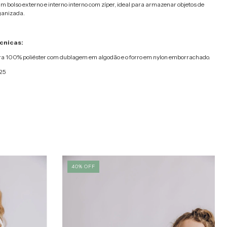
 bolso externo e interno interno com zíper, ideal para armazenar objetos de
ganizada.
cnicas:
bra 100% poliéster com dublagem em algodão e o forro em nylon emborrachado.
25
40
%
OFF