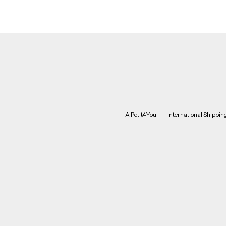
A Petit4You
International Shipping