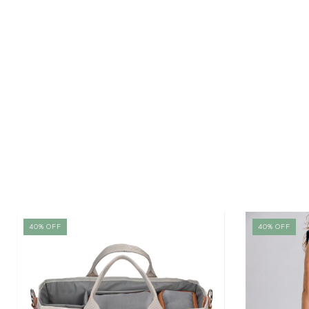
40
%
OFF
40
%
OFF