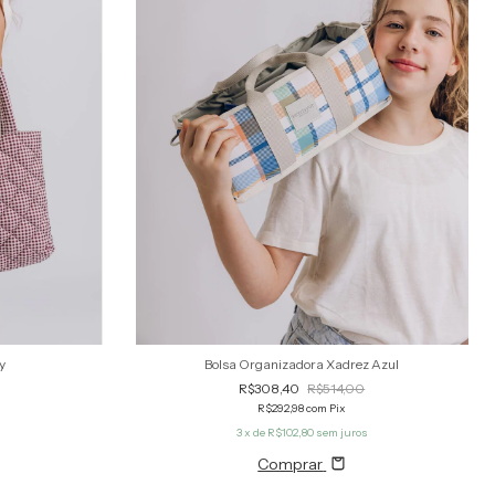
y
Bolsa Organizadora Xadrez Azul
R$308,40
R$514,00
R$292,98
com
Pix
s
3
x de
R$102,80
sem juros
Comprar