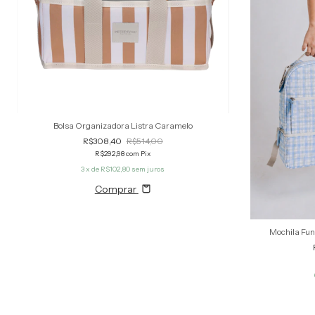
Bolsa Organizadora Listra Caramelo
R$308,40
R$514,00
R$292,98
com
Pix
3
x de
R$102,80
sem juros
Comprar
Mochila Fun