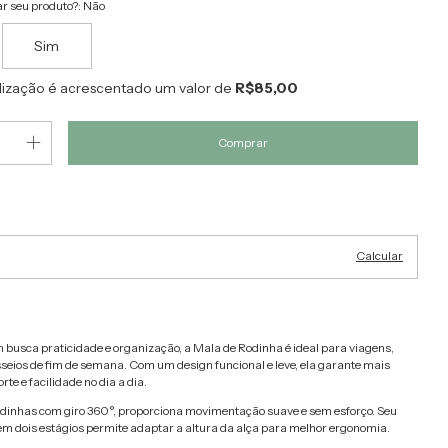
r seu produto?:
Não
Sim
lização é acrescentado um valor de
R$85,00
Alterar CEP
EP:
Calcular
 busca praticidade e organização, a Mala de Rodinha é ideal para viagens,
eios de fim de semana. Com um design funcional e leve, ela garante mais
rte e facilidade no dia a dia.
dinhas com giro 360°, proporciona movimentação suave e sem esforço. Seu
em dois estágios permite adaptar a altura da alça para melhor ergonomia.