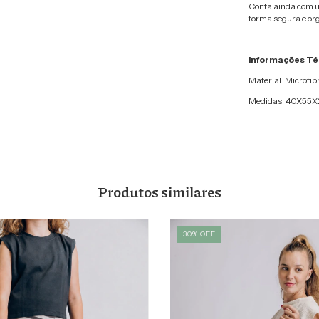
Conta ainda com um
forma segura e or
Informações Té
Material: Microfi
Medidas: 40X55X
Produtos similares
30
%
OFF