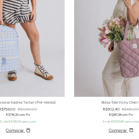
Bolsa Tote Vichy Cherr
cional Xadrez Tartan (Pré-Venda)
R$302,40
R$432,00
R$756,00
R$1.260,00
R$287,28
com
Pix
R$718,20
com
Pix
3
x de
R$100,80
sem juro
6
x de
R$126,00
sem juros
Comprar
Comprar