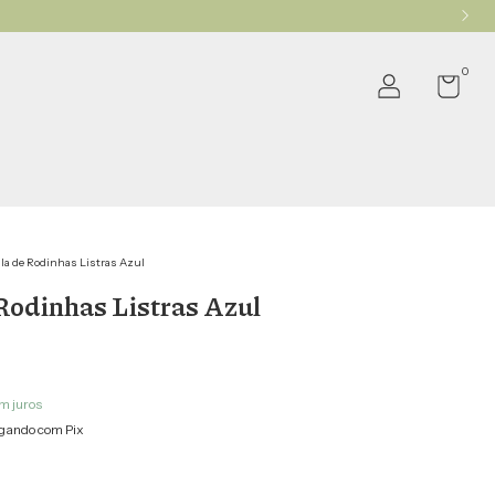
0
la de Rodinhas Listras Azul
Rodinhas Listras Azul
m juros
gando com Pix