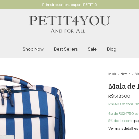
Primeira compra cupom PETIT10
Shop Now
Best Sellers
Sale
Blog
Início
.
New In
.
Ma
Mala de 
R$1.485,00
R$1.410,75
com
Pix
6
x de
R$247,50
se
5% de desconto
pa
Ver mais detalhes