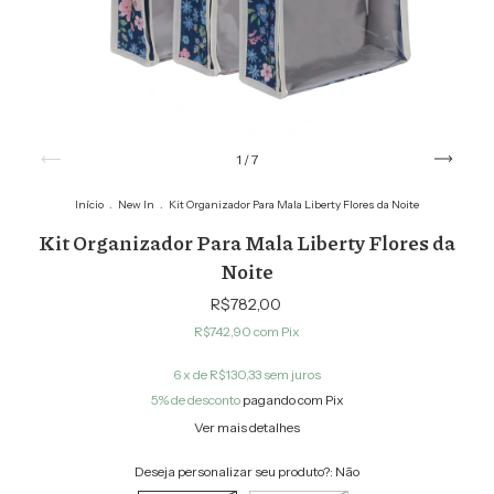
1
/
7
Início
.
New In
.
Kit Organizador Para Mala Liberty Flores da Noite
Kit Organizador Para Mala Liberty Flores da
Noite
R$782,00
R$742,90
com
Pix
6
x de
R$130,33
sem juros
5% de desconto
pagando com Pix
Ver mais detalhes
Deseja personalizar seu produto?:
Não