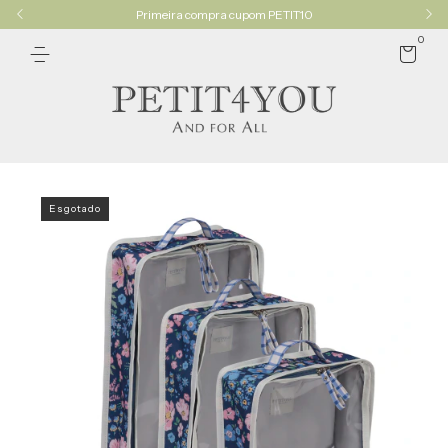
Primeira compra cupom PETIT10
0
Esgotado