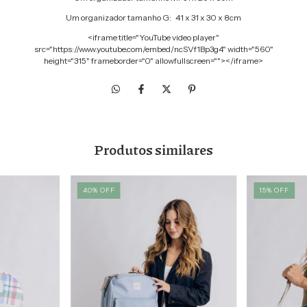
Um organizador tamanho G: 41 x 31 x 30 x 8cm
<iframe title="YouTube video player"
src="https://www.youtube.com/embed/ncSVf1Bp3g4" width="560"
height="315" frameborder="0" allowfullscreen=""></iframe>
Produtos similares
40
%
OFF
15
%
OFF