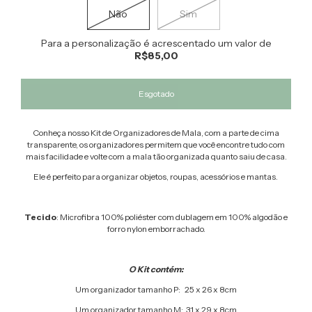
Não
Sim
Para a personalização é acrescentado um valor de
R$85,00
Conheça nosso Kit de Organizadores de Mala, com a parte de cima
transparente, os organizadores permitem que você encontre tudo com
mais facilidade e volte com a mala tão organizada quanto saiu de casa.
Ele é perfeito para organizar objetos, roupas, acessórios e mantas.
Tecido
: Microfibra 100% poliéster com dublagem em 100% algodão e
forro nylon emborrachado.
O Kit contém:
Um organizador tamanho P: 25 x 26 x 8cm
Um organizador tamanho M: 31 x 29 x 8cm