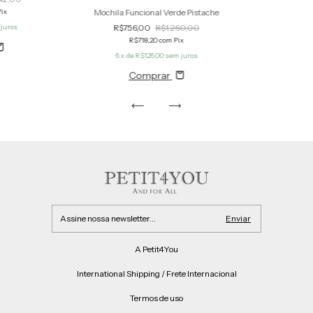
Mochila Funcional Verde Pistache
Pix
R$756,00
R$1.260,00
juros
R$718,20
com
Pix
6
x de
R$126,00
sem juros
Comprar
A Petit4You
International Shipping / Frete Internacional
Termos de uso