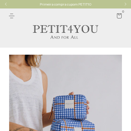
Primeira compra cupom PETIT10
0