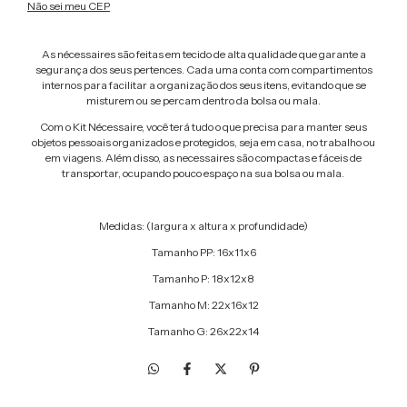
Não sei meu CEP
As nécessaires são feitas em tecido de alta qualidade que garante a
segurança dos seus pertences. Cada uma conta com compartimentos
internos para facilitar a organização dos seus itens, evitando que se
misturem ou se percam dentro da bolsa ou mala.
Com o Kit Nécessaire, você terá tudo o que precisa para manter seus
objetos pessoais organizados e protegidos, seja em casa, no trabalho ou
em viagens. Além disso, as necessaires são compactas e fáceis de
transportar, ocupando pouco espaço na sua bolsa ou mala.
Medidas: (largura x altura x profundidade)
Tamanho PP: 16x11x6
Tamanho P: 18x12x8
Tamanho M: 22x16x12
Tamanho G: 26x22x14