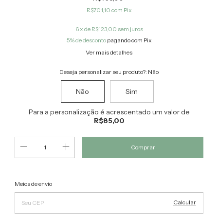
R$701,10
com
Pix
6
x de
R$123,00
sem juros
5% de desconto
pagando com Pix
Ver mais detalhes
Deseja personalizar seu produto?:
Não
Não
Sim
Para a personalização é acrescentado um valor de
R$85,00
Alterar CEP
Entregas para o CEP:
Meios de envio
Calcular