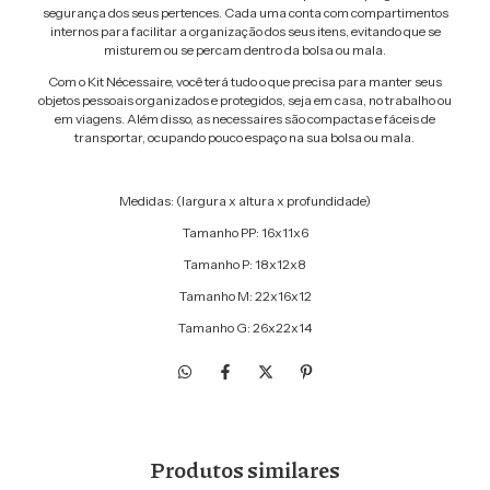
segurança dos seus pertences. Cada uma conta com compartimentos
internos para facilitar a organização dos seus itens, evitando que se
misturem ou se percam dentro da bolsa ou mala.
Com o Kit Nécessaire, você terá tudo o que precisa para manter seus
objetos pessoais organizados e protegidos, seja em casa, no trabalho ou
em viagens. Além disso, as necessaires são compactas e fáceis de
transportar, ocupando pouco espaço na sua bolsa ou mala.
Medidas: (largura x altura x profundidade)
Tamanho PP: 16x11x6
Tamanho P: 18x12x8
Tamanho M: 22x16x12
Tamanho G: 26x22x14
Produtos similares