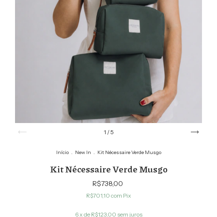
1
/
5
Início
.
New In
.
Kit Nécessaire Verde Musgo
Kit Nécessaire Verde Musgo
R$738,00
R$701,10
com
Pix
6
x de
R$123,00
sem juros