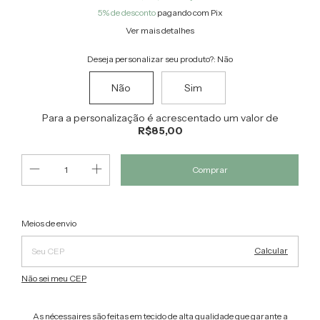
5% de desconto
pagando com Pix
Ver mais detalhes
Deseja personalizar seu produto?:
Não
Não
Sim
Para a personalização é acrescentado um valor de
R$85,00
Alterar CEP
Entregas para o CEP:
Meios de envio
Calcular
Não sei meu CEP
As nécessaires são feitas em tecido de alta qualidade que garante a