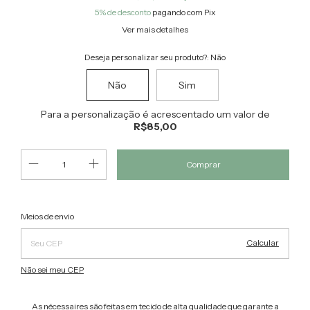
5% de desconto
pagando com Pix
Ver mais detalhes
Deseja personalizar seu produto?:
Não
Não
Sim
Para a personalização é acrescentado um valor de
R$85,00
Alterar CEP
Entregas para o CEP:
Meios de envio
Calcular
Não sei meu CEP
As nécessaires são feitas em tecido de alta qualidade que garante a