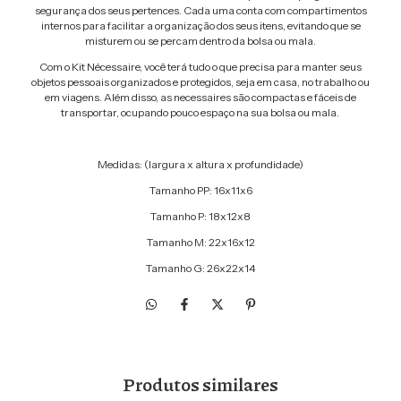
segurança dos seus pertences. Cada uma conta com compartimentos
internos para facilitar a organização dos seus itens, evitando que se
misturem ou se percam dentro da bolsa ou mala.
Com o Kit Nécessaire, você terá tudo o que precisa para manter seus
objetos pessoais organizados e protegidos, seja em casa, no trabalho ou
em viagens. Além disso, as necessaires são compactas e fáceis de
transportar, ocupando pouco espaço na sua bolsa ou mala.
Medidas: (largura x altura x profundidade)
Tamanho PP: 16x11x6
Tamanho P: 18x12x8
Tamanho M: 22x16x12
Tamanho G: 26x22x14
Produtos similares