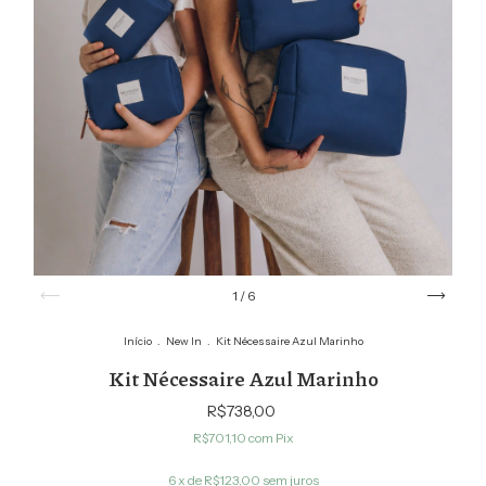
1
/
6
Início
.
New In
.
Kit Nécessaire Azul Marinho
Kit Nécessaire Azul Marinho
R$738,00
R$701,10
com
Pix
6
x de
R$123,00
sem juros