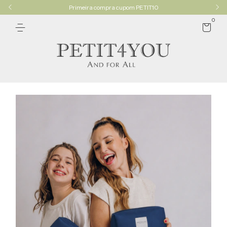
Primeira compra cupom PETIT10
0