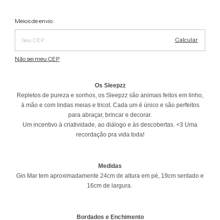
Alterar CEP
Entregas para o CEP:
Meios de envio
Calcular
Não sei meu CEP
Os Sleepzz
Repletos de pureza e sonhos, os Sleepzz são animais feitos em linho,
à mão e com lindas meias e tricot. Cada um é único e são perfeitos
para abraçar, brincar e decorar.
Um incentivo à criatividade, ao diálogo e às descobertas. <3 Uma
recordação pra vida toda!
Medidas
Gin Mar tem aproximadamente 24cm de altura em pé, 19cm sentado e
16cm de largura.
Bordados e Enchimento