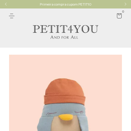
Primeira compra cupom PETIT10
0