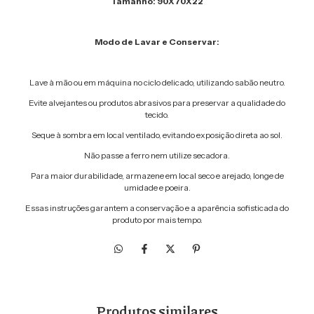
Tamanho: 90X70X22
Modo de Lavar e Conservar:
Lave à mão ou em máquina no ciclo delicado, utilizando sabão neutro.
Evite alvejantes ou produtos abrasivos para preservar a qualidade do
tecido.
Seque à sombra em local ventilado, evitando exposição direta ao sol.
Não passe a ferro nem utilize secadora.
Para maior durabilidade, armazene em local seco e arejado, longe de
umidade e poeira.
Essas instruções garantem a conservação e a aparência sofisticada do
produto por mais tempo.
Produtos similares