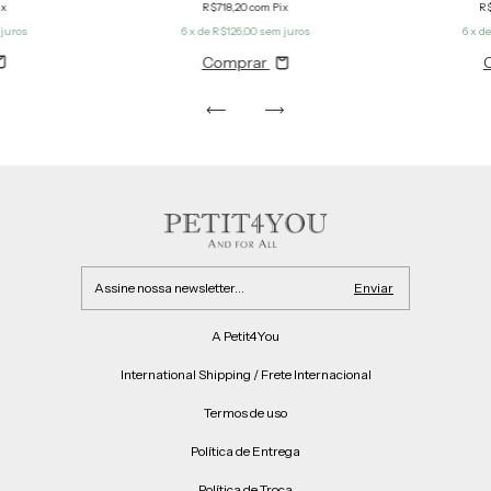
ix
R$718,20
com
Pix
R$
juros
6
x de
R$126,00
sem juros
6
x d
Comprar
A Petit4You
International Shipping / Frete Internacional
Termos de uso
Política de Entrega
Política de Troca