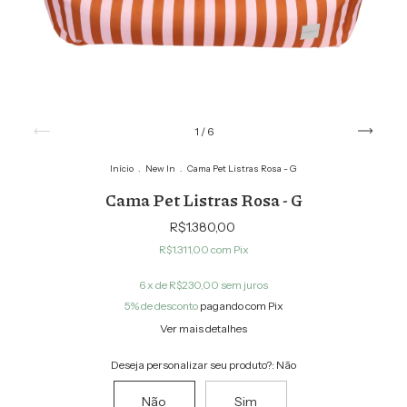
1
/
6
Início
.
New In
.
Cama Pet Listras Rosa - G
Cama Pet Listras Rosa - G
R$1.380,00
R$1.311,00
com
Pix
6
x de
R$230,00
sem juros
5% de desconto
pagando com Pix
Ver mais detalhes
Deseja personalizar seu produto?:
Não
Não
Sim