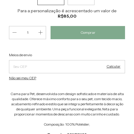
Para a personalização é acrescentado um valor de
R$85,00
Alterar CEP
Entregas para o CEP:
Meios de envio
Calcular
Não sei meu CEP
Cama para Pet, desenvolvida com design sofisticado e materiais de alta
qualidade. Oferece máximo conforto para o seu pet, com tecido macio,
acabamento refinado e estilo que se integra perfeitamente à decoração
de qualquer ambiente. Uma peça funcional e elegante, feita para
proporcionar momentos de descanso com muito carinho e cuidado.
Composição: 100% Poliéster;