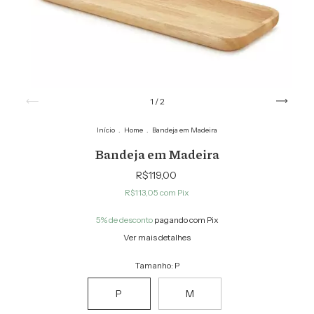
1
/
2
Início
.
Home
.
Bandeja em Madeira
Bandeja em Madeira
R$119,00
R$113,05
com
Pix
5% de desconto
pagando com Pix
Ver mais detalhes
Tamanho:
P
P
M