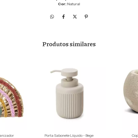
Cor:
Natural
Produtos similares
ganizador
Porta Sabonete Líquido - Bege
Cop