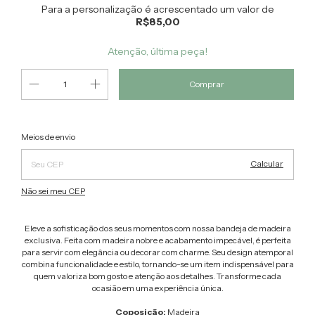
Para a personalização é acrescentado um valor de
R$85,00
Atenção, última peça!
Alterar CEP
Entregas para o CEP:
Meios de envio
Calcular
Não sei meu CEP
Eleve a sofisticação dos seus momentos com nossa bandeja de madeira
exclusiva. Feita com madeira nobre e acabamento impecável, é perfeita
para servir com elegância ou decorar com charme. Seu design atemporal
combina funcionalidade e estilo, tornando-se um item indispensável para
quem valoriza bom gosto e atenção aos detalhes. Transforme cada
ocasião em uma experiência única.
Coposição:
Madeira