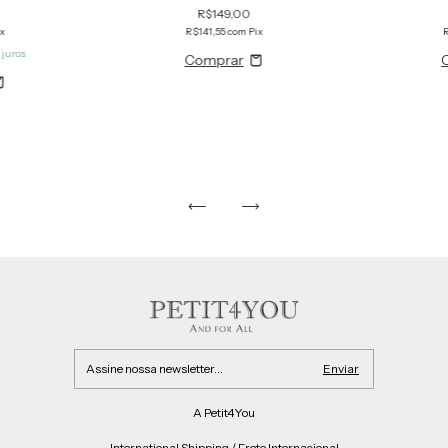
R$149,00
ix
R$141,55
com
Pix
 juros
A Petit4You
International Shipping / Frete Internacional