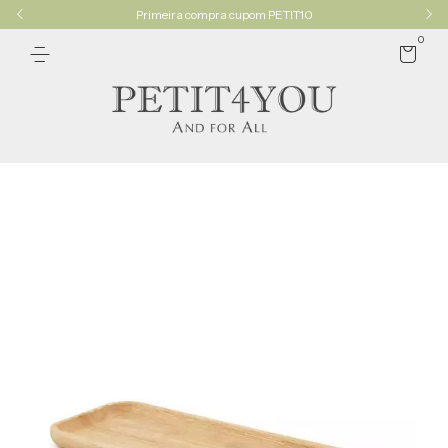
Primeira compra cupom PETIT10
0